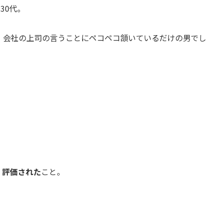
30代。
、会社の上司の言うことにペコペコ頷いているだけの男でし
く評価された
こと。