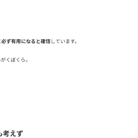
に
必ず有用になると確信
しています。
もがくぼくら。
も考えず