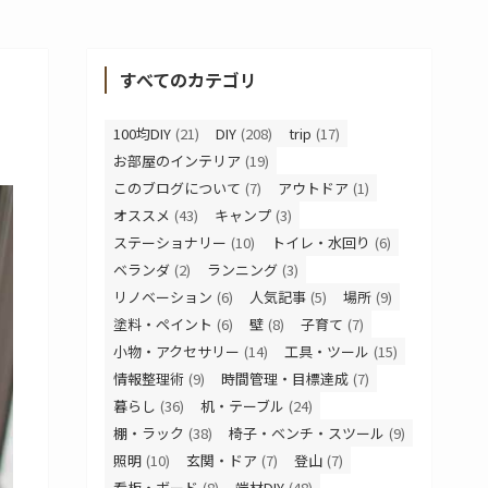
すべてのカテゴリ
100均DIY
(21)
DIY
(208)
trip
(17)
お部屋のインテリア
(19)
このブログについて
(7)
アウトドア
(1)
オススメ
(43)
キャンプ
(3)
ステーショナリー
(10)
トイレ・水回り
(6)
ベランダ
(2)
ランニング
(3)
リノベーション
(6)
人気記事
(5)
場所
(9)
塗料・ペイント
(6)
壁
(8)
子育て
(7)
小物・アクセサリー
(14)
工具・ツール
(15)
情報整理術
(9)
時間管理・目標達成
(7)
暮らし
(36)
机・テーブル
(24)
棚・ラック
(38)
椅子・ベンチ・スツール
(9)
照明
(10)
玄関・ドア
(7)
登山
(7)
看板・ボード
(8)
端材DIY
(48)