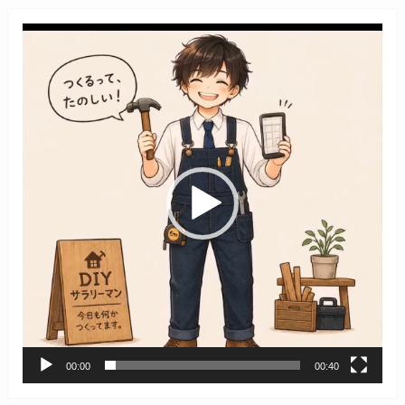
動
画
プ
レ
ー
ヤ
ー
00:00
00:40