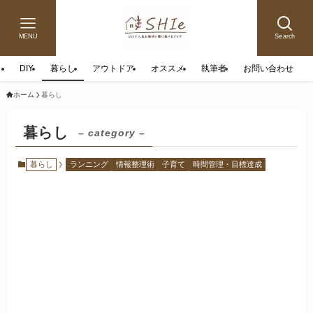
MENU
Search
DIY
暮らし
アウトドア
オススメ
執筆者
お問い合わせ
ホーム
暮らし
暮らし
– category –
暮らし
ランニング
情報整理術
子育て
時間管理・目標達成