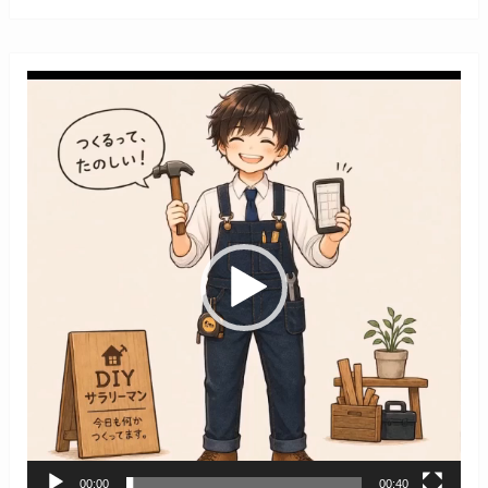
動
画
プ
レ
ー
ヤ
ー
00:00
00:40