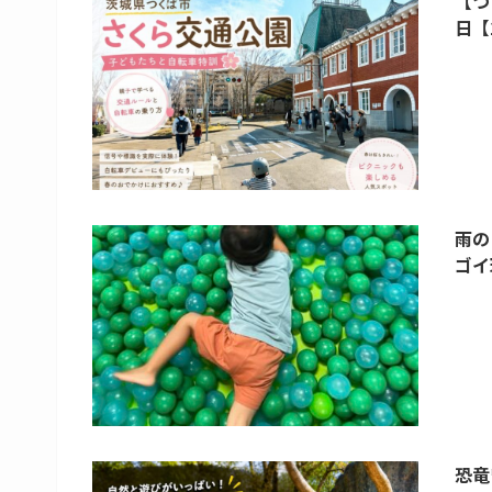
【つ
日【
雨の
ゴイ
恐竜