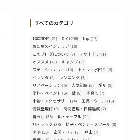
すべてのカテゴリ
100均DIY
(21)
DIY
(208)
trip
(17)
お部屋のインテリア
(19)
このブログについて
(7)
アウトドア
(1)
オススメ
(43)
キャンプ
(3)
ステーショナリー
(10)
トイレ・水回り
(6)
ベランダ
(2)
ランニング
(3)
リノベーション
(6)
人気記事
(5)
場所
(9)
塗料・ペイント
(6)
壁
(8)
子育て
(7)
小物・アクセサリー
(14)
工具・ツール
(15)
情報整理術
(9)
時間管理・目標達成
(7)
暮らし
(36)
机・テーブル
(24)
棚・ラック
(38)
椅子・ベンチ・スツール
(9)
照明
(10)
玄関・ドア
(7)
登山
(7)
看板・ボード
(8)
端材DIY
(48)