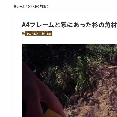
ホーム
DIY
100均DIY
A4フレームと家にあった杉の角材
100均DIY
端材DIY