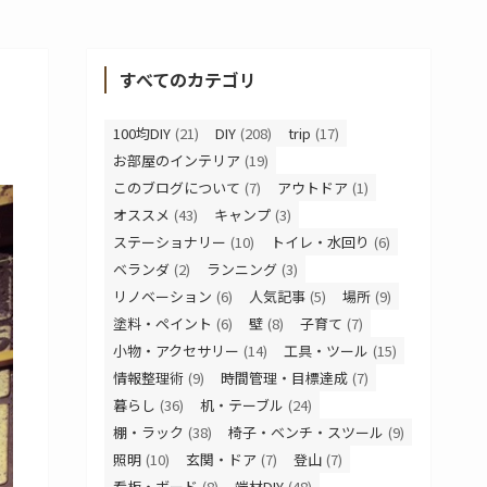
すべてのカテゴリ
100均DIY
(21)
DIY
(208)
trip
(17)
お部屋のインテリア
(19)
このブログについて
(7)
アウトドア
(1)
オススメ
(43)
キャンプ
(3)
ステーショナリー
(10)
トイレ・水回り
(6)
ベランダ
(2)
ランニング
(3)
リノベーション
(6)
人気記事
(5)
場所
(9)
塗料・ペイント
(6)
壁
(8)
子育て
(7)
小物・アクセサリー
(14)
工具・ツール
(15)
情報整理術
(9)
時間管理・目標達成
(7)
暮らし
(36)
机・テーブル
(24)
棚・ラック
(38)
椅子・ベンチ・スツール
(9)
照明
(10)
玄関・ドア
(7)
登山
(7)
看板・ボード
(8)
端材DIY
(48)